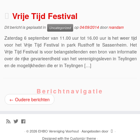
Vrije Tijd Festival
Dit bericht is geplaatst in
op
04/09/2014
door
rvandam
Uncategorized
Zaterdag 6 september van 11.00 uur tot 16.00 uur is het weer tijd
voor het Vrije Tijd Festival in park Rusthoff te Sassenheim. Het
Vrije Tijd Festival is voor belangstellenden een bron van informatie
over de rijke gevarieerdheid van het verenigingsleven in Teylingen
en de mogelijkheden die er in Teylingen […]
Berichtnavigatie
←
Oudere berichten
·
© 2026
EHBO Vereniging Voorhout
·
Aangeboden door
·
Designed with the
Customizr theme
·