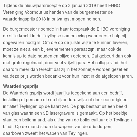
Tijdens de nieuwjaarsreceptie op 2 januari 2019 heeft EHBO
Vereniging Voorhout uit handen van de burgemeester de
waarderingsprijs 2018 in ontvangst mogen nemen.
De burgemeester noemde in haar toespraak de EHBO vereniging
de stille kracht in de Teylingse samenleving waar eerste hulp bij
ongevallen nodig is. Om die op de juiste wijze te kunnen leveren,
moet ze niet alleen bij evenementen paraat zijn, maar ook de
kennis up to date houden en blijven oefenen. Dat gebeurt dan ook
met grote regelmaat, door veel vrijwilligers. Het college vindt het
daarom meer dan terecht dat zij in het zonnetje worden gezet en
via deze prijs worden bedankt voor hun inzet in de afgelopen jaren.
Waarderingsprijs
De Waarderingsprijs wordt jaarlijks toegekend aan een bedrijf,
instelling of persoon die op bijzondere wijze of door een origineel
initiatief Teylingen op de kaart zet. De prijs bestaat uit een beeld
van glas waarin een 3D lasergravure is gemaakt. Op het beeldje
staat een bollenmand, als uiting van de bollencultuur die Teylingen
bindt. Op de mand staan de wapens van de drie dorpen,
daarboven zweeft het wapen van Teylingen.