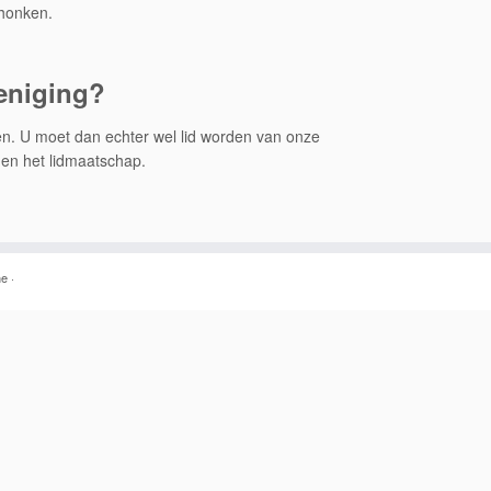
chonken.
reniging?
gen. U moet dan echter wel lid worden van onze
en het lidmaatschap.
me
·