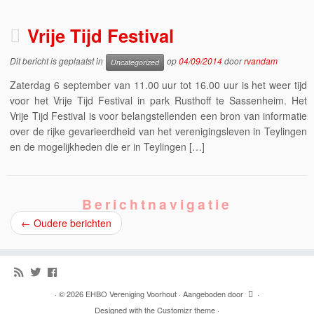
Vrije Tijd Festival
Dit bericht is geplaatst in
op
04/09/2014
door
rvandam
Uncategorized
Zaterdag 6 september van 11.00 uur tot 16.00 uur is het weer tijd
voor het Vrije Tijd Festival in park Rusthoff te Sassenheim. Het
Vrije Tijd Festival is voor belangstellenden een bron van informatie
over de rijke gevarieerdheid van het verenigingsleven in Teylingen
en de mogelijkheden die er in Teylingen […]
Berichtnavigatie
←
Oudere berichten
·
© 2026
EHBO Vereniging Voorhout
·
Aangeboden door
·
Designed with the
Customizr theme
·