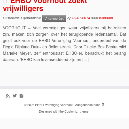
EHBO Voorhout zoekt
vrijwilligers
Dit bericht is geplaatst in
op
09/07/2014
door
rvandam
Uncategorized
VOORHOUT – Veel verenigingen waar vrijwilligers bij betrokken
zijn, maken zich zorgen over het teruglopende ledenaantal. Dat
geldt ook voor de EHBO Vereniging Voorhout, onderdeel van de
Regio Rijnland Duin- en Bollenstreek. Door Tineke Bos Bestuurslid
Marieke Meyer, zelf enthousiast EHBO-er, benadrukt het belang
daarvan: ‘EHBO kan levensreddend zijn en […]
·
© 2026
EHBO Vereniging Voorhout
·
Aangeboden door
·
Designed with the
Customizr theme
·